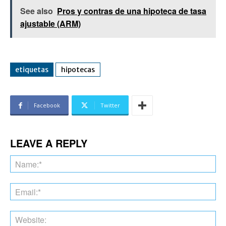
See also
Pros y contras de una hipoteca de tasa
ajustable (ARM)
etiquetas
hipotecas
Facebook
Twitter
LEAVE A REPLY
Na
Ema
Web