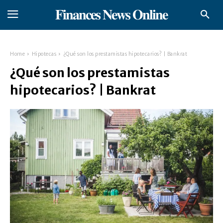
𝐅𝐢𝐧𝐚𝐧𝐜𝐞𝐬 𝐍𝐞𝐰𝐬 𝐎𝐧𝐥𝐢𝐧𝐞
Home
Hipotecas
¿Qué son los prestamistas hipotecarios? | Bankrat
¿Qué son los prestamistas
hipotecarios? | Bankrat