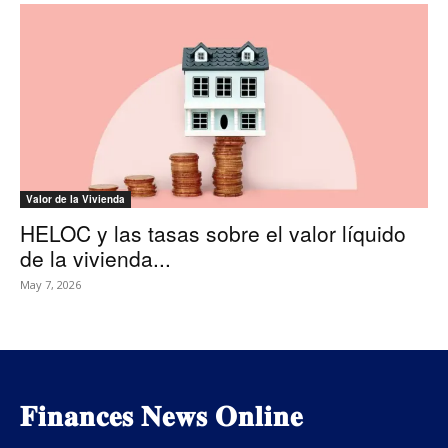
Valor de la Vivienda
HELOC y las tasas sobre el valor líquido
de la vivienda...
May 7, 2026
𝐅𝐢𝐧𝐚𝐧𝐜𝐞𝐬 𝐍𝐞𝐰𝐬 𝐎𝐧𝐥𝐢𝐧𝐞