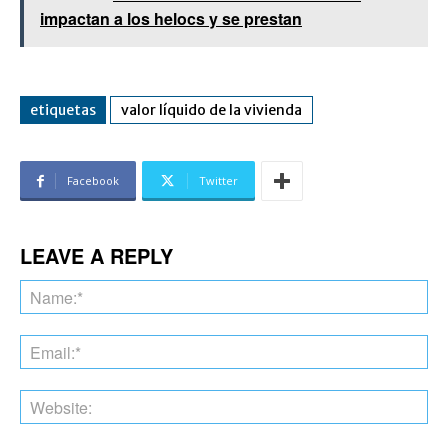
impactan a los helocs y se prestan
etiquetas
valor líquido de la vivienda
Facebook
Twitter
LEAVE A REPLY
Na
Ema
Web