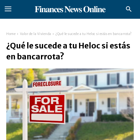
𝐅𝐢𝐧𝐚𝐧𝐜𝐞𝐬 𝐍𝐞𝐰𝐬 𝐎𝐧𝐥𝐢𝐧𝐞
Home
Valor de la Vivienda
¿Qué le sucede a tu Heloc si estás en bancarrota?
¿Qué le sucede a tu Heloc si estás
en bancarrota?