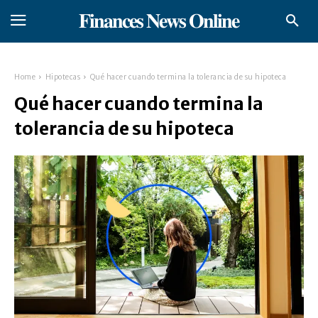
𝐅𝐢𝐧𝐚𝐧𝐜𝐞𝐬 𝐍𝐞𝐰𝐬 𝐎𝐧𝐥𝐢𝐧𝐞
Home
Hipotecas
Qué hacer cuando termina la tolerancia de su hipoteca
Qué hacer cuando termina la
tolerancia de su hipoteca