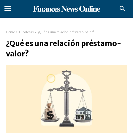
𝐅𝐢𝐧𝐚𝐧𝐜𝐞𝐬 𝐍𝐞𝐰𝐬 𝐎𝐧𝐥𝐢𝐧𝐞
Home
Hipotecas
¿Qué es una relación préstamo-valor?
¿Qué es una relación préstamo-
valor?