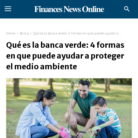
𝐅𝐢𝐧𝐚𝐧𝐜𝐞𝐬 𝐍𝐞𝐰𝐬 𝐎𝐧𝐥𝐢𝐧𝐞
Home
Banca
Qué es la banca verde: 4 formas en que puede ayudar a...
Qué es la banca verde: 4 formas
en que puede ayudar a proteger
el medio ambiente