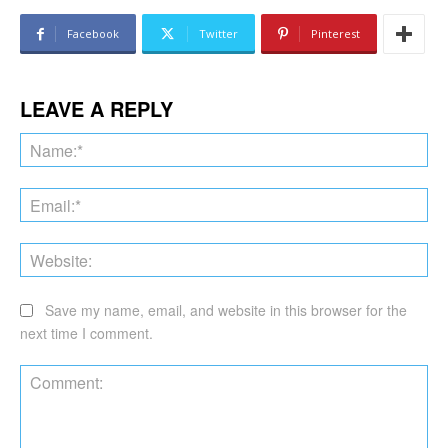
Facebook
Twitter
Pinterest
LEAVE A REPLY
Na
Ema
Web
Save my name, email, and website in this browser for the
next time I comment.