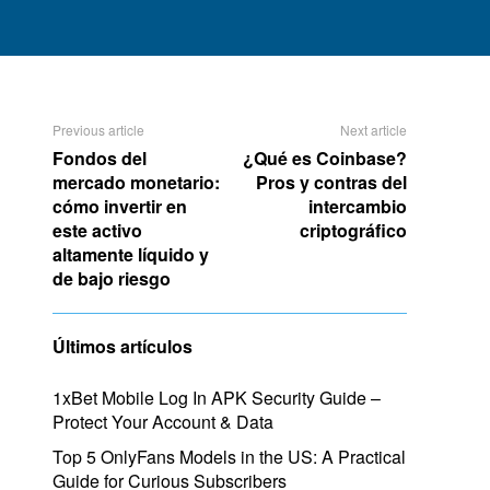
Previous article
Next article
Fondos del
¿Qué es Coinbase?
mercado monetario:
Pros y contras del
cómo invertir en
intercambio
este activo
criptográfico
altamente líquido y
de bajo riesgo
Últimos artículos
1xBet Mobile Log In APK Security Guide –
Protect Your Account & Data
Top 5 OnlyFans Models in the US: A Practical
Guide for Curious Subscribers