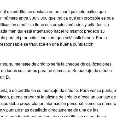
orial de crédito) se destaca en un maniquí matemático que
un número entre 300 y 850 que indica qué tan probable es que
icación crediticia tiene sus propios métodos y criterios, su
cada maniquí está intentando hacer lo mismo: predecir su
e para el producto financiero que está solicitando. Por lo
o responsable se traduzca en una buena puntuación
es, su mensaje de crédito sería la cheque de calificaciones
 en todas sus tareas para un semestre. Su puntaje de crédito
 un D.
untaje de crédito en su mensaje de crédito. Para ver su puntaje
ican, puede probar si la oficina de crédito ofrece un puntaje de
ble que deba proporcionar información personal, como su número
 y puntaje más detallado directamente de una de las
eros, o puede obtener un puntaje de crédito sin cargo de un