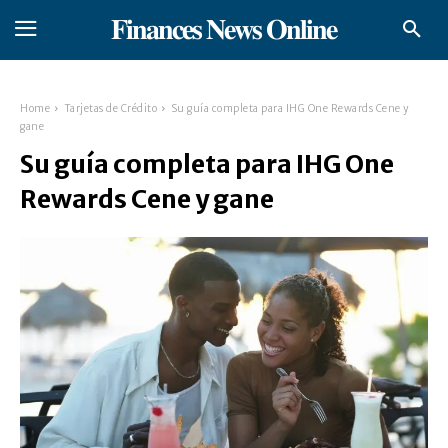
𝐅𝐢𝐧𝐚𝐧𝐜𝐞𝐬 𝐍𝐞𝐰𝐬 𝐎𝐧𝐥𝐢𝐧𝐞
Home
Tarjetas de Crédito
Su guía completa para IHG One Rewards Cene y
gane
Su guía completa para IHG One
Rewards Cene y gane