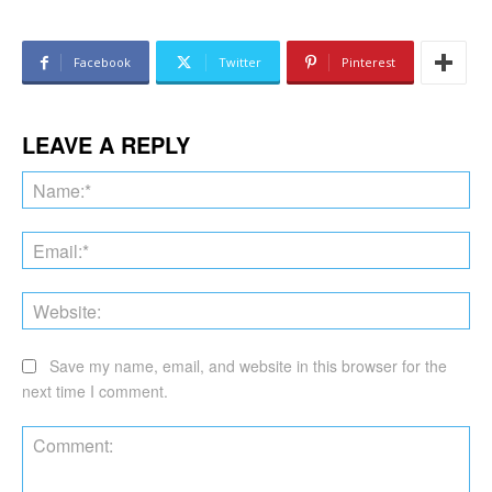
Facebook
Twitter
Pinterest
LEAVE A REPLY
Na
Ema
Web
Save my name, email, and website in this browser for the
next time I comment.