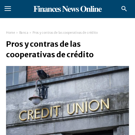
𝐅𝐢𝐧𝐚𝐧𝐜𝐞𝐬 𝐍𝐞𝐰𝐬 𝐎𝐧𝐥𝐢𝐧𝐞
Home
Banca
Pros y contras de las cooperativas de crédito
Pros y contras de las
cooperativas de crédito