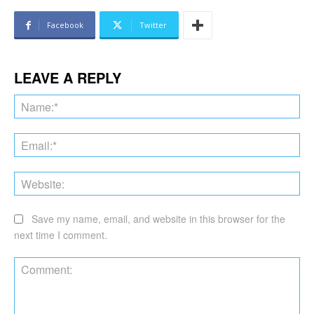
Facebook
Twitter
LEAVE A REPLY
Na
Ema
Web
Save my name, email, and website in this browser for the
next time I comment.