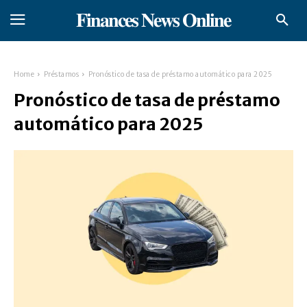
𝐅𝐢𝐧𝐚𝐧𝐜𝐞𝐬 𝐍𝐞𝐰𝐬 𝐎𝐧𝐥𝐢𝐧𝐞
Home
Préstamos
Pronóstico de tasa de préstamo automático para 2025
Pronóstico de tasa de préstamo
automático para 2025