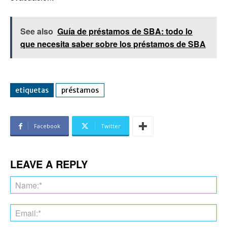
See also
Guía de préstamos de SBA: todo lo
que necesita saber sobre los préstamos de SBA
etiquetas
préstamos
Facebook
Twitter
LEAVE A REPLY
Na
Ema