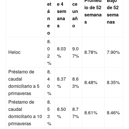
Promed
Bajo
et
e 4
ce
io de 52
de 52
á
sem
un
semana
sema
n
ana
añ
s
nas
e
s
o
o
8.
0
8.03
9.0
Heloc
8.78%
7.90%
2
%
7%
%
Préstamo de
8.
caudal
4
8.37
8.6
8.48%
8.35%
domiciliario a 5
0
%
3%
primaveras
%
Préstamo de
8.
caudal
5
8.50
8.7
8.61%
8.46%
domiciliario a 10
3
%
7%
primaveras
%