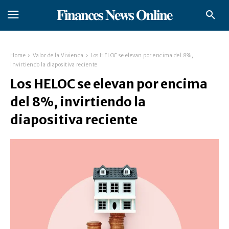
𝐅𝐢𝐧𝐚𝐧𝐜𝐞𝐬 𝐍𝐞𝐰𝐬 𝐎𝐧𝐥𝐢𝐧𝐞
Home
Valor de la Vivienda
Los HELOC se elevan por encima del 8%,
invirtiendo la diapositiva reciente
Los HELOC se elevan por encima
del 8%, invirtiendo la
diapositiva reciente