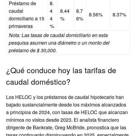
Préstamo de
8.
caudal
4
8.44
8.7
8.56%
8.37%
domiciliario a 15
4
%
6%
primaveras
%
Nota: Las tasas de caudal domiciliario en esta
pesquisa asumen una diámetro o un monto del
préstamo de $ 30,000.
¿Qué conduce hoy las tarifas de
caudal doméstico?
Los HELOC y los préstamos de caudal hipotecario han
bajado sustancialmente desde los máximos alcanzados
a principios de 2024, con tasas de HELOC que alcanzan
mínimos no vistos desde 2023. El analista financiero
dirigente de Bankrate, Greg McBride, pronostica que las
tasas continuarán disminuyendo en 2025, especialmente