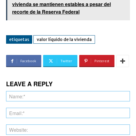
vivienda se mantienen estables a pesar del
recorte de la Reserva Federal
etiquetas
valor líquido de la vivienda
Facebook
Twitter
Pinterest
LEAVE A REPLY
Na
Ema
Web