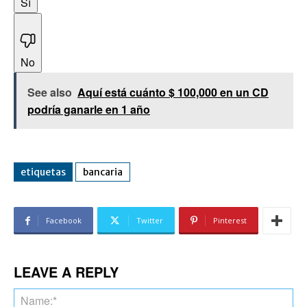
Sí
No
See also
Aquí está cuánto $ 100,000 en un CD
podría ganarle en 1 año
etiquetas
bancaria
Facebook
Twitter
Pinterest
LEAVE A REPLY
Na