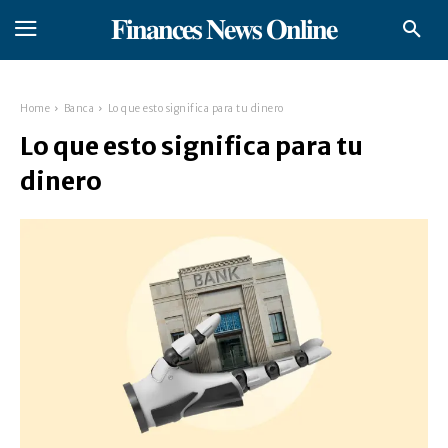
𝐅𝐢𝐧𝐚𝐧𝐜𝐞𝐬 𝐍𝐞𝐰𝐬 𝐎𝐧𝐥𝐢𝐧𝐞
Home
Banca
Lo que esto significa para tu dinero
Lo que esto significa para tu
dinero