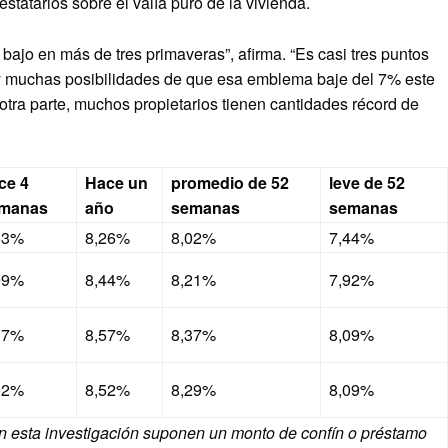
statarios sobre el valía puro de la vivienda.
jo en más de tres primaveras”, afirma. “Es casi tres puntos
y muchas posibilidades de que esa emblema baje del 7% este
tra parte, muchos propietarios tienen cantidades récord de
ce 4
Hace un
promedio de 52
leve de 52
manas
año
semanas
semanas
63%
8,26%
8,02%
7,44%
99%
8,44%
8,21%
7,92%
17%
8,57%
8,37%
8,09%
12%
8,52%
8,29%
8,09%
 en esta investigación suponen un monto de confín o préstamo