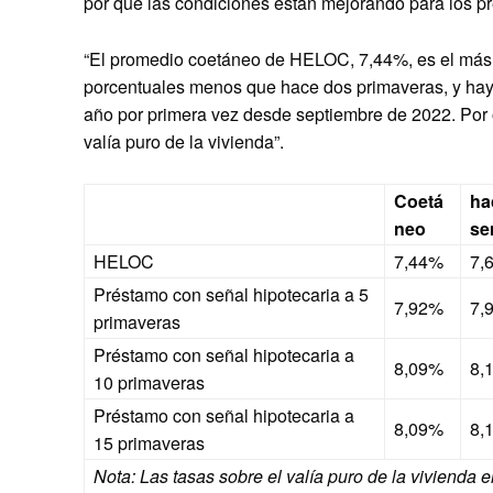
por qué las condiciones están mejorando para los pre
“El promedio coetáneo de HELOC, 7,44%, es el más ba
porcentuales menos que hace dos primaveras, y ha
año por primera vez desde septiembre de 2022. Por o
valía puro de la vivienda”.
Coetá
ha
neo
se
HELOC
7,44%
7,
Préstamo con señal hipotecaria a 5
7,92%
7,
primaveras
Préstamo con señal hipotecaria a
8,09%
8,
10 primaveras
Préstamo con señal hipotecaria a
8,09%
8,
15 primaveras
Nota: Las tasas sobre el valía puro de la vivienda