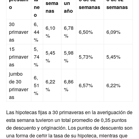
sema
un
o
ne
semanas
semanas
nas
año
o
30
6,
6,10
6,78
primaver
44
6,50%
6,09%
%
%
as
%
15
5,
5,45
5,98
primaver
74
5,73%
5,45%
%
%
as
%
jumbo
6,
de 30
6,22
6,86
51
6,57%
6,22%
primaver
%
%
%
as
Las hipotecas fijas a 30 primaveras en la averiguación de
esta semana tuvieron un total promedio de 0,35 puntos
de descuento y originación. Los puntos de descuento son
una forma de ceñir la tasa de su hipoteca, mientras que