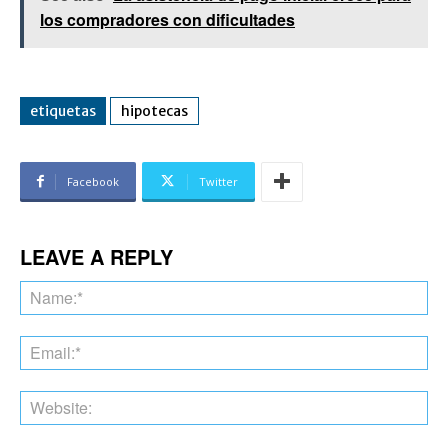
los compradores con dificultades
etiquetas
hipotecas
Facebook
Twitter
LEAVE A REPLY
Na
Ema
Web