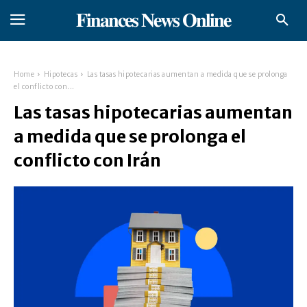
𝐅𝐢𝐧𝐚𝐧𝐜𝐞𝐬 𝐍𝐞𝐰𝐬 𝐎𝐧𝐥𝐢𝐧𝐞
Home
Hipotecas
Las tasas hipotecarias aumentan a medida que se prolonga
el conflicto con...
Las tasas hipotecarias aumentan
a medida que se prolonga el
conflicto con Irán