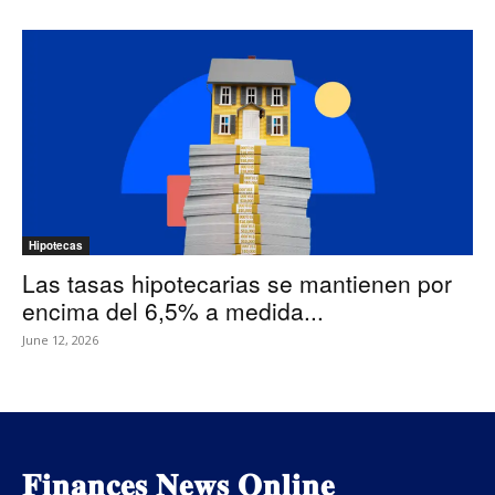
Hipotecas
Las tasas hipotecarias se mantienen por
encima del 6,5% a medida...
June 12, 2026
𝐅𝐢𝐧𝐚𝐧𝐜𝐞𝐬 𝐍𝐞𝐰𝐬 𝐎𝐧𝐥𝐢𝐧𝐞