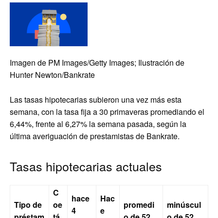
Imagen de PM Images/Getty Images; Ilustración de
Hunter Newton/Bankrate
Las tasas hipotecarias subieron una vez más esta
semana, con la tasa fija a 30 primaveras promediando el
6,44%, frente al 6,27% la semana pasada, según la
última averiguación de prestamistas de Bankrate.
Tasas hipotecarias actuales
C
hace
Hac
Tipo de
oe
promedi
minúscul
4
e
préstam
tá
o de 52
o de 52