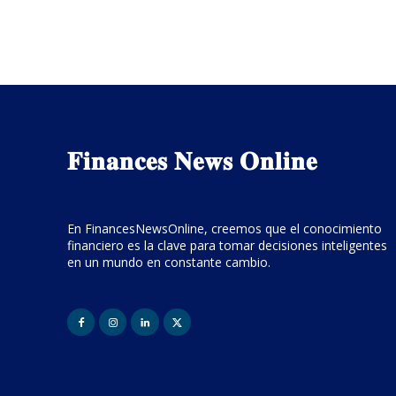
𝐅𝐢𝐧𝐚𝐧𝐜𝐞𝐬 𝐍𝐞𝐰𝐬 𝐎𝐧𝐥𝐢𝐧𝐞
En FinancesNewsOnline, creemos que el conocimiento
financiero es la clave para tomar decisiones inteligentes
en un mundo en constante cambio.