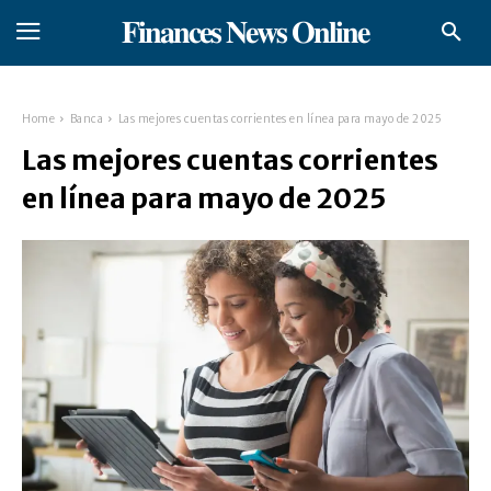
𝐅𝐢𝐧𝐚𝐧𝐜𝐞𝐬 𝐍𝐞𝐰𝐬 𝐎𝐧𝐥𝐢𝐧𝐞
Home
Banca
Las mejores cuentas corrientes en línea para mayo de 2025
Las mejores cuentas corrientes
en línea para mayo de 2025