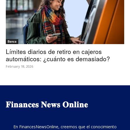
Banca
Límites diarios de retiro en cajeros
automáticos: ¿cuánto es demasiado?
February 18, 2026
𝐅𝐢𝐧𝐚𝐧𝐜𝐞𝐬 𝐍𝐞𝐰𝐬 𝐎𝐧𝐥𝐢𝐧𝐞
En FinancesNewsOnline, creemos que el conocimiento