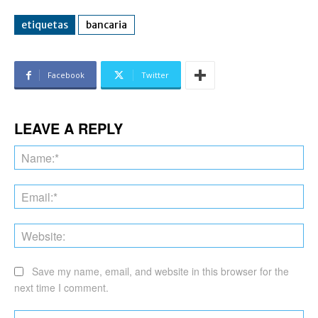
etiquetas
bancaria
Facebook
Twitter
LEAVE A REPLY
Na
Ema
Web
Save my name, email, and website in this browser for the
next time I comment.