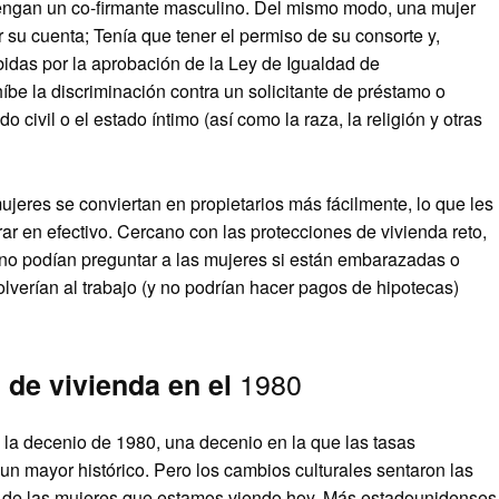
tengan un co-firmante masculino. Del mismo modo, una mujer
 su cuenta; Tenía que tener el permiso de su consorte y,
bidas por la aprobación de la Ley de Igualdad de
e la discriminación contra un solicitante de préstamo o
o civil o el estado íntimo (así como la raza, la religión y otras
jeres se conviertan en propietarios más fácilmente, lo que les
ar en efectivo. Cercano con las protecciones de vivienda reto,
 no podían preguntar a las mujeres si están embarazadas o
verían al trabajo (y no podrían hacer pagos de hipotecas)
1980
 de vivienda en el
 la decenio de 1980, una decenio en la que las tasas
n mayor histórico. Pero los cambios culturales sentaron las
a de las mujeres que estamos viendo hoy. Más estadounidenses