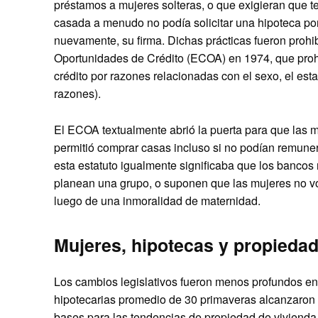
préstamos a mujeres solteras, o que exigieran que 
casada a menudo no podía solicitar una hipoteca por
nuevamente, su firma. Dichas prácticas fueron prohi
Oportunidades de Crédito (ECOA) en 1974, que prohíb
crédito por razones relacionadas con el sexo, el estad
razones).
El ECOA textualmente abrió la puerta para que las mu
permitió comprar casas incluso si no podían remuner
esta estatuto igualmente significaba que los bancos
planean una grupo, o suponen que las mujeres no vol
luego de una inmoralidad de maternidad.
Mujeres, hipotecas y propiedad
Los cambios legislativos fueron menos profundos en
hipotecarias promedio de 30 primaveras alcanzaron u
bases para las tendencias de propiedad de viviend