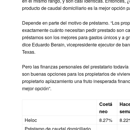
en el mismo rango, y son casi idénticas. Entonces, 
producto de caudal domiciliario es la mejor opción p
Depende en parte del motivo de préstamo. “Los prop
exactamente cuánto necesitan pedir prestado son ca
préstamos son los mejores para gastos únicos y a g
dice Eduardo Berain, vicepresidente ejecutor de ban
Texas.
Pero las finanzas personales del prestatario todavía
son buenas opciones para los propietarios de vivienda
propietario aplazamiento una fruto inesperada fina
mejor opción”.
Coetá
Hace
neo
sem
Heloc
8.27%
8.22
Préstamo de caudal domiciliario