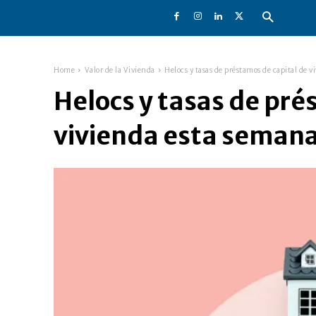
Home
Valor de la Vivienda
Helocs y tasas de préstamos de capital de 
Helocs y tasas de pré
vivienda esta seman