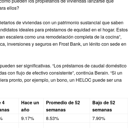
¿cómo pueden los propietarios de viviendas lanzarse qué
ara ellos?
ietarios de viviendas con un patrimonio sustancial que saben
ndidatos ideales para préstamos de equidad en el hogar. Estos
ran escalera como una remodelación completa de la cocina”,
ca, inversiones y seguros en Frost Bank, un lénito con sede en
 pueden ser significativas. “Los préstamos de caudal doméstico
s con flujo de efectivo consistente”, continúa Berain. “Si un
nciera pronto, por ejemplo, un bono, un HELOC puede ser una
 4
Hace un
Promedio de 52
Bajo de 52
anas
año
semanas
semanas
%
9.17%
8.53%
7.90%