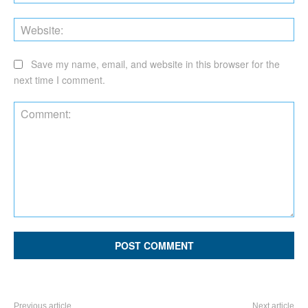
Web
Save my name, email, and website in this browser for the
next time I comment.
Comment:
Previous article
Next article