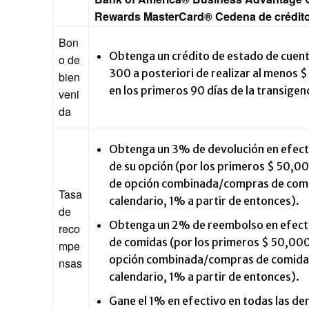
Rewards MasterCard® Cedena de crédit
Bon
Obtenga un crédito de estado de cuenta
o de
300 a posteriori de realizar al menos
bien
en los primeros 90 días de la transigen
veni
da
Obtenga un 3% de devolución en efecti
de su opción (por los primeros $ 50,00
de opción combinada/compras de com
Tasa
calendario, 1% a partir de entonces).
de
Obtenga un 2% de reembolso en efecti
reco
de comidas (por los primeros $ 50,000
mpe
opción combinada/compras de comida
nsas
calendario, 1% a partir de entonces).
Gane el 1% en efectivo en todas las d