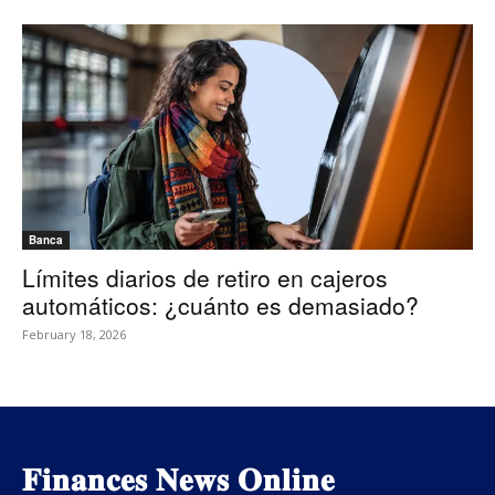
Banca
Límites diarios de retiro en cajeros
automáticos: ¿cuánto es demasiado?
February 18, 2026
𝐅𝐢𝐧𝐚𝐧𝐜𝐞𝐬 𝐍𝐞𝐰𝐬 𝐎𝐧𝐥𝐢𝐧𝐞