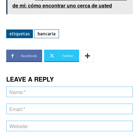
de mí: cómo encontrar uno cerca de usted
etiquetas
bancaria
Facebook
Twitter
LEAVE A REPLY
Na
Ema
Web