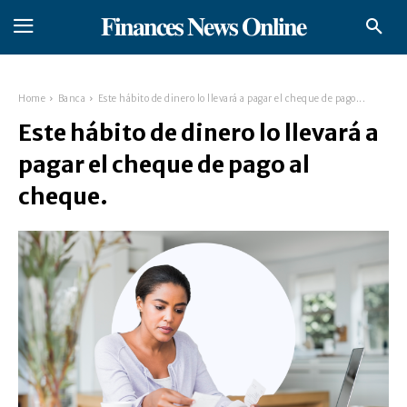
𝐅𝐢𝐧𝐚𝐧𝐜𝐞𝐬 𝐍𝐞𝐰𝐬 𝐎𝐧𝐥𝐢𝐧𝐞
Home
Banca
Este hábito de dinero lo llevará a pagar el cheque de pago...
Este hábito de dinero lo llevará a
pagar el cheque de pago al
cheque.