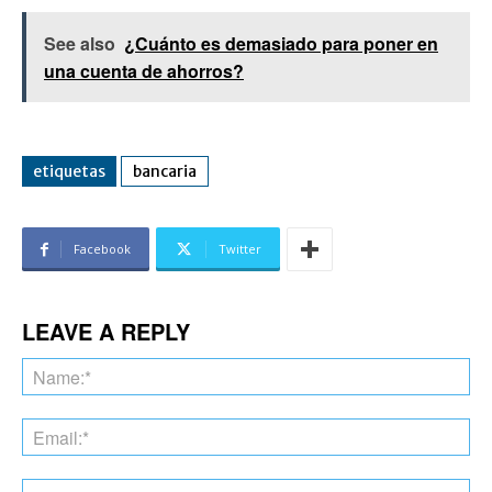
See also
¿Cuánto es demasiado para poner en
una cuenta de ahorros?
etiquetas
bancaria
Facebook
Twitter
LEAVE A REPLY
Na
Ema
Web