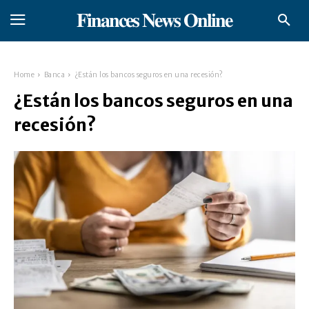
𝐅𝐢𝐧𝐚𝐧𝐜𝐞𝐬 𝐍𝐞𝐰𝐬 𝐎𝐧𝐥𝐢𝐧𝐞
Home
Banca
¿Están los bancos seguros en una recesión?
¿Están los bancos seguros en una
recesión?