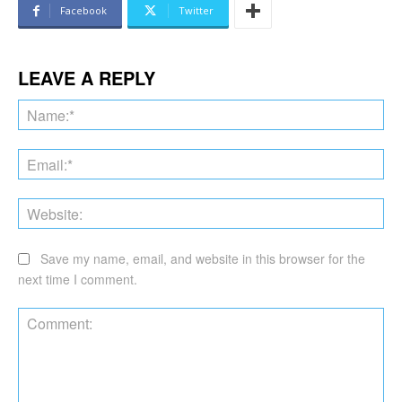
Facebook
Twitter
LEAVE A REPLY
Na
Ema
Web
Save my name, email, and website in this browser for the
next time I comment.