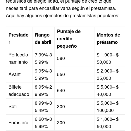
requisitos de elegibilidad, el puntaje de crédito que
necesitará para encasillar varía según el prestamista.
Aquí hay algunos ejemplos de prestamistas populares:
Puntaje de
Prestado
Rango
Montos de
crédito
r
de abril
préstamo
pequeño
Perfeccio
7.99%-3
$ 1,000– $
580
namiento
5.99%
50,000
9.95%-3
$ 2,000– $
Avant
550
5.99%
35,000
Billete
8.95%-2
$ 5,000– $
640
adecuado
9.99%
40,000
8.99%-3
$ 5,000– $
Sofi
300
5.49%
100,000
6.60%-3
$ 1,000– $
Forastero
300
5.99%
50,000