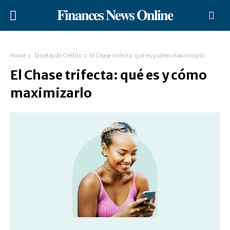
𝐅𝐢𝐧𝐚𝐧𝐜𝐞𝐬 𝐍𝐞𝐰𝐬 𝐎𝐧𝐥𝐢𝐧𝐞
Home
Tarjetas de Crédito
El Chase trifecta: qué es y cómo maximizarlo
El Chase trifecta: qué es y cómo
maximizarlo