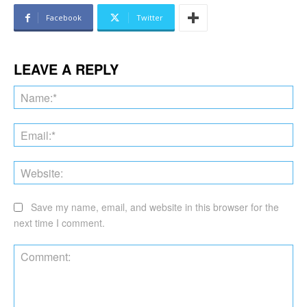
Facebook
Twitter
LEAVE A REPLY
Na
Ema
Web
Save my name, email, and website in this browser for the
next time I comment.