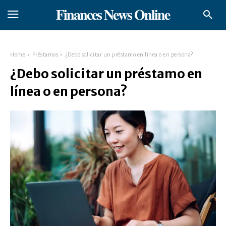
𝐅𝐢𝐧𝐚𝐧𝐜𝐞𝐬 𝐍𝐞𝐰𝐬 𝐎𝐧𝐥𝐢𝐧𝐞
Home
Préstamos
¿Debo solicitar un préstamo en línea o en persona?
¿Debo solicitar un préstamo en
línea o en persona?