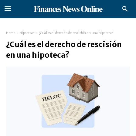
𝐅𝐢𝐧𝐚𝐧𝐜𝐞𝐬 𝐍𝐞𝐰𝐬 𝐎𝐧𝐥𝐢𝐧𝐞
Home
Hipotecas
¿Cuál es el derecho de rescisión en una hipoteca?
¿Cuál es el derecho de rescisión
en una hipoteca?