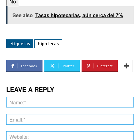
No
See also
Tasas hipotecarias, aún cerca del 7%
etiquetas
hipotecas
Facebook
Twitter
Pinterest
LEAVE A REPLY
Na
Ema
Web