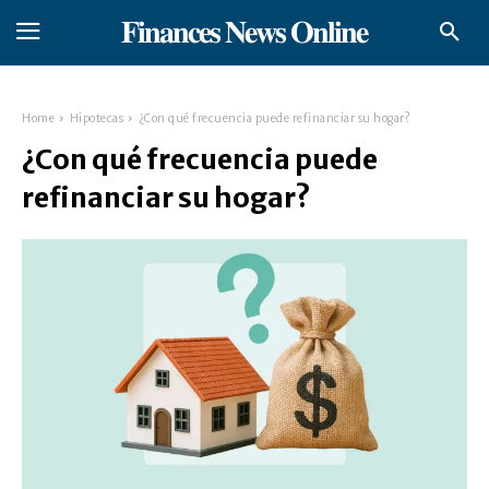
𝐅𝐢𝐧𝐚𝐧𝐜𝐞𝐬 𝐍𝐞𝐰𝐬 𝐎𝐧𝐥𝐢𝐧𝐞
Home
Hipotecas
¿Con qué frecuencia puede refinanciar su hogar?
¿Con qué frecuencia puede
refinanciar su hogar?