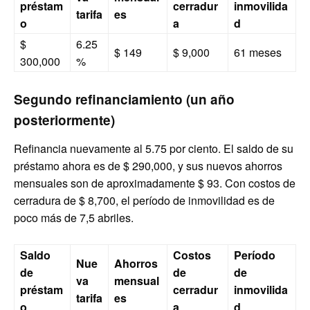
préstam
cerradur
inmovilida
tarifa
es
o
a
d
$
6.25
$ 149
$ 9,000
61 meses
300,000
%
Segundo refinanciamiento (un año
posteriormente)
Refinancia nuevamente al 5.75 por ciento. El saldo de su
préstamo ahora es de $ 290,000, y sus nuevos ahorros
mensuales son de aproximadamente $ 93. Con costos de
cerradura de $ 8,700, el período de inmovilidad es de
poco más de 7,5 abriles.
Saldo
Costos
Período
Nue
Ahorros
de
de
de
va
mensual
préstam
cerradur
inmovilida
tarifa
es
o
a
d