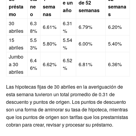
e un
de 52
présta
ne
sema
semana
año
semanas
mo
o
nas
s
30
6.3
6.31
6.61%
6.79%
6.20%
abriles
8%
%
15
5.5
5.54
5.80%
6.00%
5.40%
abriles
3%
%
Jumbo
6.4
6.52
a 30
6.62%
6.81%
6.36%
6%
%
abriles
Las hipotecas fijas de 30 abriles en la averiguación de
esta semana tuvieron un total promedio de 0.31 de
descuento y puntos de origen. Los puntos de descuento
son una forma de aminorar su tasa de hipoteca, mientras
que los puntos de origen son tarifas que los prestamistas
cobran para crear, revisar y procesar su préstamo.