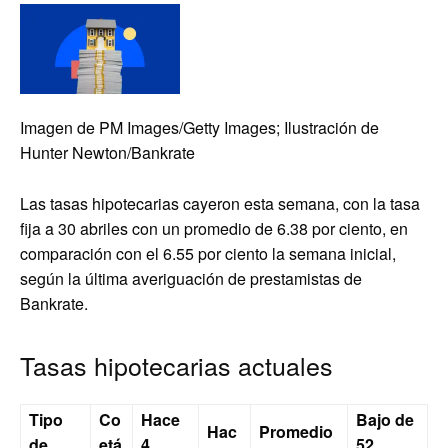
Imagen de PM Images/Getty Images; Ilustración de
Hunter Newton/Bankrate
Las tasas hipotecarias cayeron esta semana, con la tasa
fija a 30 abriles con un promedio de 6.38 por ciento, en
comparación con el 6.55 por ciento la semana inicial,
según la última averiguación de prestamistas de
Bankrate.
Tasas hipotecarias actuales
Tipo
Co
Hace
Bajo de
Hac
Promedio
de
etá
4
52