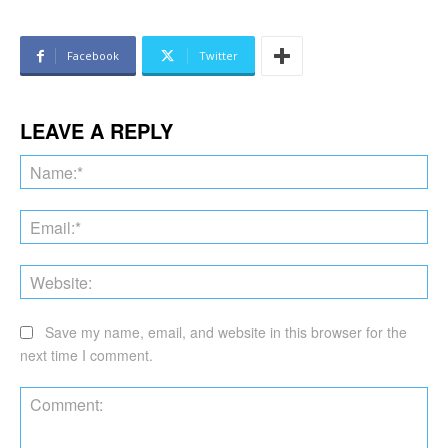
Facebook
Twitter
LEAVE A REPLY
Na
Ema
Web
Save my name, email, and website in this browser for the
next time I comment.