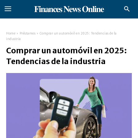
𝐅𝐢𝐧𝐚𝐧𝐜𝐞𝐬 𝐍𝐞𝐰𝐬 𝐎𝐧𝐥𝐢𝐧𝐞
Home
Préstamos
Comprar un automóvil en 2025: Tendencias de la
industria
Comprar un automóvil en 2025:
Tendencias de la industria