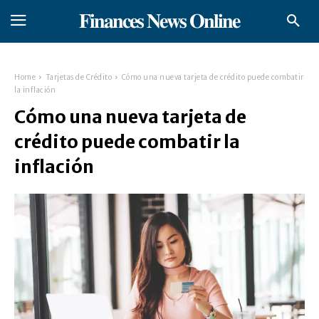
𝐅𝐢𝐧𝐚𝐧𝐜𝐞𝐬 𝐍𝐞𝐰𝐬 𝐎𝐧𝐥𝐢𝐧𝐞
Home
Tarjetas de Crédito
Cómo una nueva tarjeta de crédito puede combatir
la inflación
Cómo una nueva tarjeta de
crédito puede combatir la
inflación