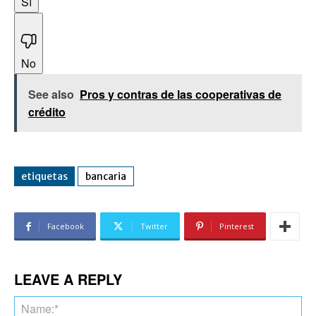
Sí
No
See also
Pros y contras de las cooperativas de
crédito
etiquetas
bancaria
Facebook
Twitter
Pinterest
LEAVE A REPLY
Na