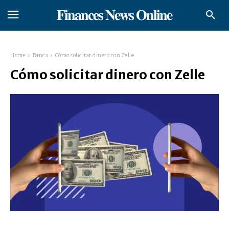
𝐅𝐢𝐧𝐚𝐧𝐜𝐞𝐬 𝐍𝐞𝐰𝐬 𝐎𝐧𝐥𝐢𝐧𝐞
Home
Banca
Cómo solicitar dinero con Zelle
Cómo solicitar dinero con Zelle