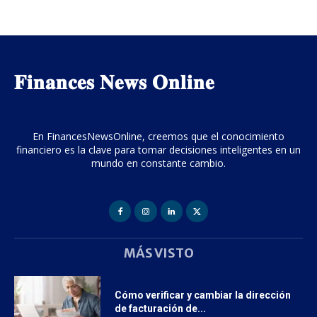
𝐅𝐢𝐧𝐚𝐧𝐜𝐞𝐬 𝐍𝐞𝐰𝐬 𝐎𝐧𝐥𝐢𝐧𝐞
En FinancesNewsOnline, creemos que el conocimiento
financiero es la clave para tomar decisiones inteligentes en un
mundo en constante cambio.
MÁS VISTO
Cómo verificar y cambiar la dirección
de facturación de...