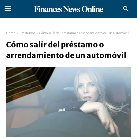
𝐅𝐢𝐧𝐚𝐧𝐜𝐞𝐬 𝐍𝐞𝐰𝐬 𝐎𝐧𝐥𝐢𝐧𝐞
Home
Préstamos
Cómo salir del préstamo o arrendamiento de un automóvil
Cómo salir del préstamo o
arrendamiento de un automóvil