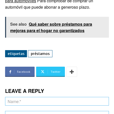
para automóviles
Para comprobar de comprar un
automóvil que puede abonar a generoso plazo.
See also
Qué saber sobre préstamos para
mejoras para el hogar no garantizados
etiquetas
préstamos
Facebook
Twitter
LEAVE A REPLY
Na
Ema