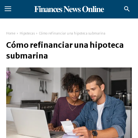
𝐅𝐢𝐧𝐚𝐧𝐜𝐞𝐬 𝐍𝐞𝐰𝐬 𝐎𝐧𝐥𝐢𝐧𝐞
Home
Hipotecas
Cómo refinanciar una hipoteca submarina
Cómo refinanciar una hipoteca
submarina