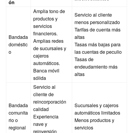
ón
Amplia tono de
Servicio al cliente
productos y
menos personalizado
servicios
Tarifas de cuenta más
financieros.
Bandada
altas
Amplias redes
doméstic
Tasas más bajas para
de sucursales y
o
las cuentas de peculio
cajeros
Tasas de
automáticos.
endeudamiento más
Banca móvil
altas
sólida
Servicio al
cliente de
reincorporación
Bandada
Sucursales y cajeros
calidad
comunita
automáticos limitados
Experiencia
rio o
Menos productos y
nave y
regional
servicios
reinversión