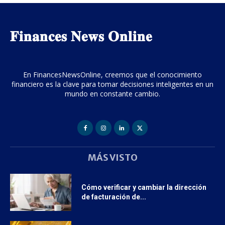
𝐅𝐢𝐧𝐚𝐧𝐜𝐞𝐬 𝐍𝐞𝐰𝐬 𝐎𝐧𝐥𝐢𝐧𝐞
En FinancesNewsOnline, creemos que el conocimiento
financiero es la clave para tomar decisiones inteligentes en un
mundo en constante cambio.
MÁS VISTO
Cómo verificar y cambiar la dirección
de facturación de...