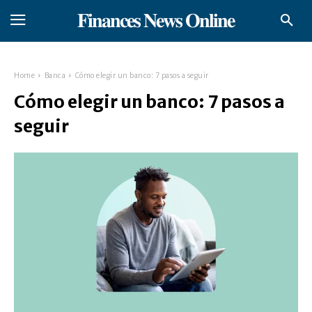
𝐅𝐢𝐧𝐚𝐧𝐜𝐞𝐬 𝐍𝐞𝐰𝐬 𝐎𝐧𝐥𝐢𝐧𝐞
Home
Banca
Cómo elegir un banco: 7 pasos a seguir
Cómo elegir un banco: 7 pasos a
seguir