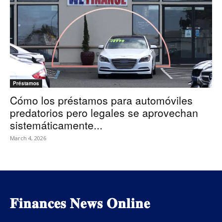
Préstamos
Cómo los préstamos para automóviles
predatorios pero legales se aprovechan
sistemáticamente...
March 4, 2026
𝐅𝐢𝐧𝐚𝐧𝐜𝐞𝐬 𝐍𝐞𝐰𝐬 𝐎𝐧𝐥𝐢𝐧𝐞