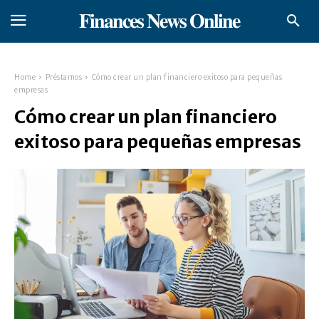
𝐅𝐢𝐧𝐚𝐧𝐜𝐞𝐬 𝐍𝐞𝐰𝐬 𝐎𝐧𝐥𝐢𝐧𝐞
Home
Préstamos
Cómo crear un plan financiero exitoso para pequeñas
empresas
Cómo crear un plan financiero
exitoso para pequeñas empresas