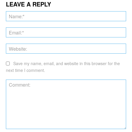
LEAVE A REPLY
Na
Ema
Web
Save my name, email, and website in this browser for the
next time I comment.
Comment: