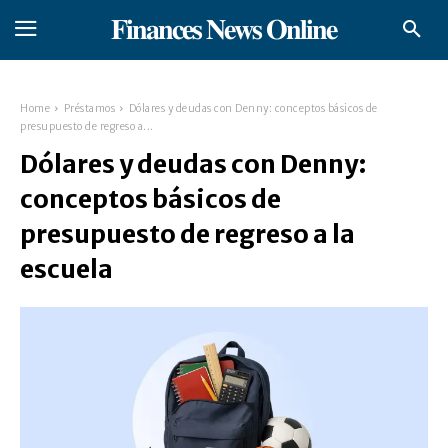
𝐅𝐢𝐧𝐚𝐧𝐜𝐞𝐬 𝐍𝐞𝐰𝐬 𝐎𝐧𝐥𝐢𝐧𝐞
Home
Préstamos
Dólares y deudas con Denny: conceptos básicos de
presupuesto de regreso a...
Dólares y deudas con Denny:
conceptos básicos de
presupuesto de regreso a la
escuela