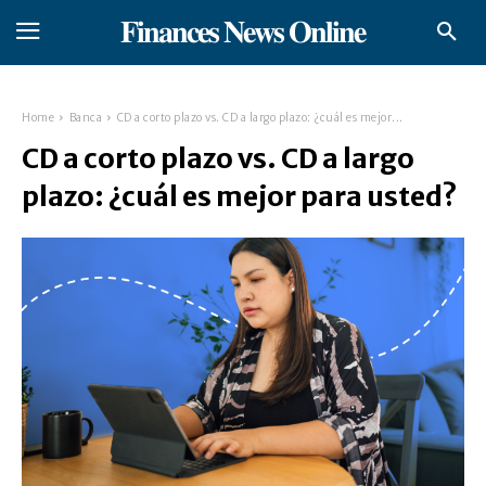
𝐅𝐢𝐧𝐚𝐧𝐜𝐞𝐬 𝐍𝐞𝐰𝐬 𝐎𝐧𝐥𝐢𝐧𝐞
Home
Banca
CD a corto plazo vs. CD a largo plazo: ¿cuál es mejor...
CD a corto plazo vs. CD a largo
plazo: ¿cuál es mejor para usted?