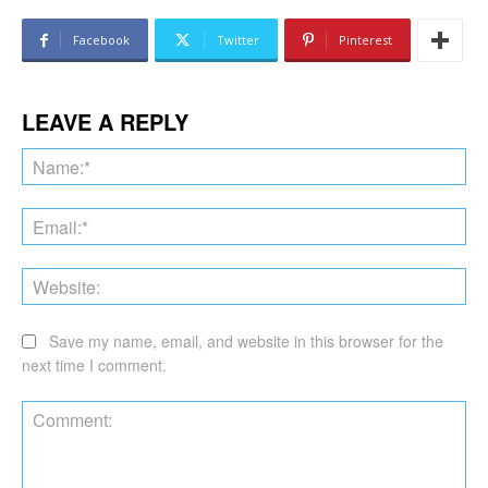
Facebook
Twitter
Pinterest
LEAVE A REPLY
Na
Ema
Web
Save my name, email, and website in this browser for the
next time I comment.