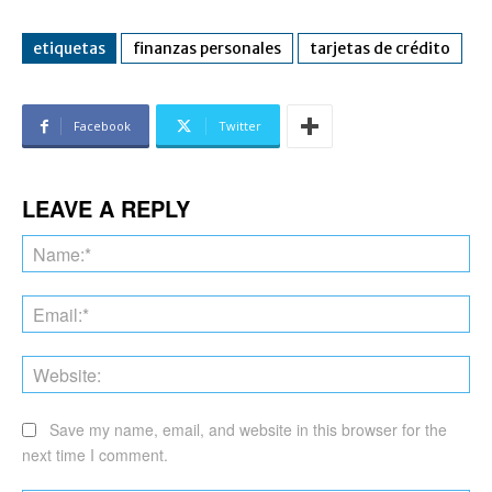
etiquetas
finanzas personales
tarjetas de crédito
Facebook
Twitter
LEAVE A REPLY
Na
Ema
Web
Save my name, email, and website in this browser for the
next time I comment.