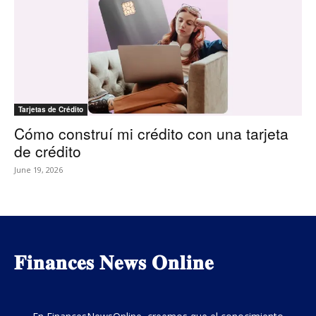
Tarjetas de Crédito
Cómo construí mi crédito con una tarjeta
de crédito
June 19, 2026
𝐅𝐢𝐧𝐚𝐧𝐜𝐞𝐬 𝐍𝐞𝐰𝐬 𝐎𝐧𝐥𝐢𝐧𝐞