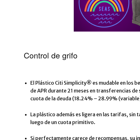
Control de grifo
El
Plástico Citi Simplicity®
es mudable en los be
de APR durante 21 meses en transferencias de s
cuota de la deuda (
18.24% – 28.99% (variable
La plástico además es ligera en las tarifas, sin 
luego de un cuota primitivo.
Si perfectamente carece de recompensas, su im