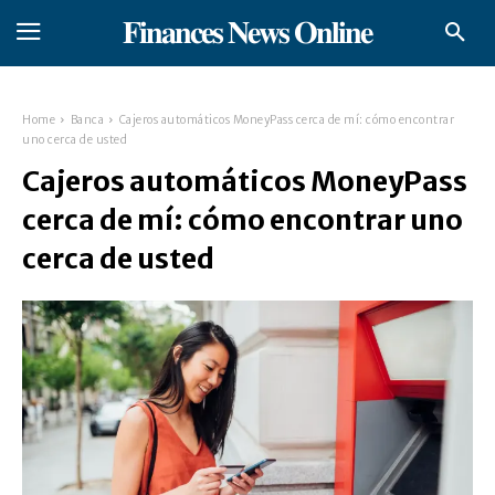
𝐅𝐢𝐧𝐚𝐧𝐜𝐞𝐬 𝐍𝐞𝐰𝐬 𝐎𝐧𝐥𝐢𝐧𝐞
Home
Banca
Cajeros automáticos MoneyPass cerca de mí: cómo encontrar
uno cerca de usted
Cajeros automáticos MoneyPass
cerca de mí: cómo encontrar uno
cerca de usted