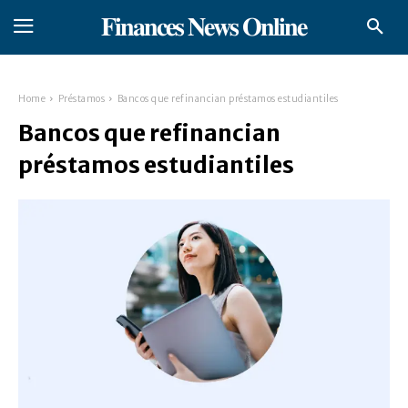
𝐅𝐢𝐧𝐚𝐧𝐜𝐞𝐬 𝐍𝐞𝐰𝐬 𝐎𝐧𝐥𝐢𝐧𝐞
Home
Préstamos
Bancos que refinancian préstamos estudiantiles
Bancos que refinancian
préstamos estudiantiles