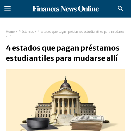
𝐅𝐢𝐧𝐚𝐧𝐜𝐞𝐬 𝐍𝐞𝐰𝐬 𝐎𝐧𝐥𝐢𝐧𝐞
Home
Préstamos
4 estados que pagan préstamos estudiantiles para mudarse
allí
4 estados que pagan préstamos
estudiantiles para mudarse allí