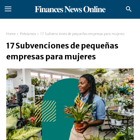
𝐅𝐢𝐧𝐚𝐧𝐜𝐞𝐬 𝐍𝐞𝐰𝐬 𝐎𝐧𝐥𝐢𝐧𝐞
Home
Préstamos
17 Subvenciones de pequeñas empresas para mujeres
17 Subvenciones de pequeñas
empresas para mujeres