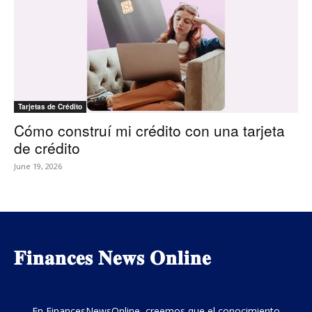
Tarjetas de Crédito
Cómo construí mi crédito con una tarjeta
de crédito
June 19, 2026
𝐅𝐢𝐧𝐚𝐧𝐜𝐞𝐬 𝐍𝐞𝐰𝐬 𝐎𝐧𝐥𝐢𝐧𝐞
En FinancesNewsOnline, creemos que el conocimiento