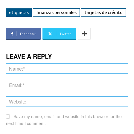
etiquetas
finanzas personales
tarjetas de crédito
Facebook
Twitter
LEAVE A REPLY
Na
Ema
Web
Save my name, email, and website in this browser for the
next time I comment.