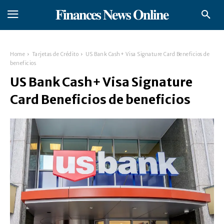
𝐅𝐢𝐧𝐚𝐧𝐜𝐞𝐬 𝐍𝐞𝐰𝐬 𝐎𝐧𝐥𝐢𝐧𝐞
Home
Tarjetas de Crédito
US Bank Cash+ Visa Signature Card Beneficios de
beneficios
US Bank Cash+ Visa Signature
Card Beneficios de beneficios