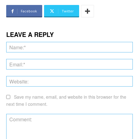
Facebook
Twitter
LEAVE A REPLY
Na
Ema
Web
Save my name, email, and website in this browser for the
next time I comment.