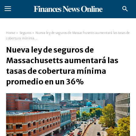
𝐅𝐢𝐧𝐚𝐧𝐜𝐞𝐬 𝐍𝐞𝐰𝐬 𝐎𝐧𝐥𝐢𝐧𝐞
Home
Seguros
Nueva ley de seguros de Massachusetts aumentará las tasas de
cobertura mínima...
Nueva ley de seguros de
Massachusetts aumentará las
tasas de cobertura mínima
promedio en un 36%