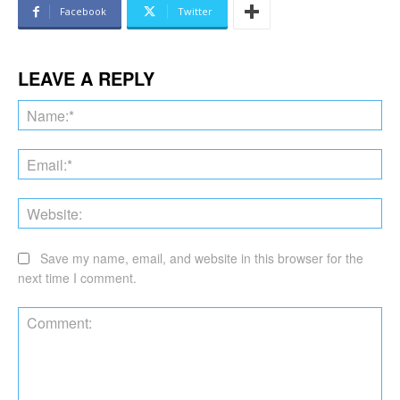
Facebook
Twitter
LEAVE A REPLY
Na
Ema
Web
Save my name, email, and website in this browser for the
next time I comment.