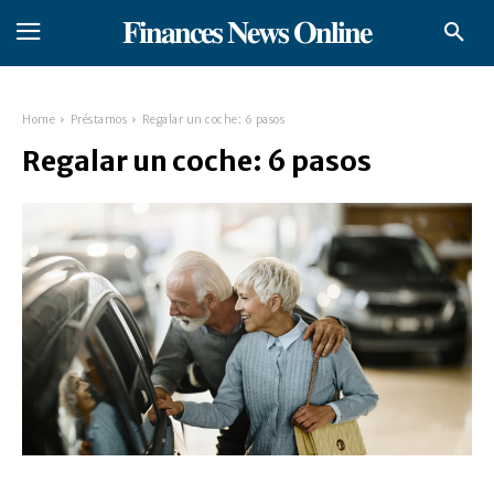
𝐅𝐢𝐧𝐚𝐧𝐜𝐞𝐬 𝐍𝐞𝐰𝐬 𝐎𝐧𝐥𝐢𝐧𝐞
Home
Préstamos
Regalar un coche: 6 pasos
Regalar un coche: 6 pasos