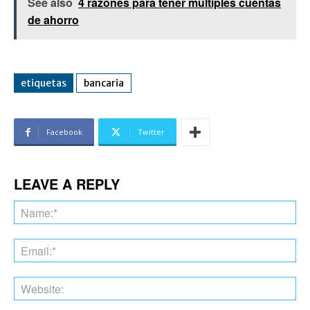
See also
4 razones para tener múltiples cuentas
de ahorro
etiquetas
bancaria
Facebook
Twitter
LEAVE A REPLY
Na
Ema
Web