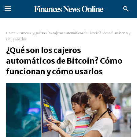
𝐅𝐢𝐧𝐚𝐧𝐜𝐞𝐬 𝐍𝐞𝐰𝐬 𝐎𝐧𝐥𝐢𝐧𝐞
Home
Banca
¿Qué son los cajeros automáticos de Bitcoin? Cómo funcionan y
cómo usarlos
¿Qué son los cajeros
automáticos de Bitcoin? Cómo
funcionan y cómo usarlos