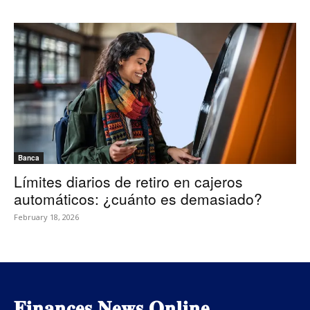
Banca
Límites diarios de retiro en cajeros
automáticos: ¿cuánto es demasiado?
February 18, 2026
𝐅𝐢𝐧𝐚𝐧𝐜𝐞𝐬 𝐍𝐞𝐰𝐬 𝐎𝐧𝐥𝐢𝐧𝐞