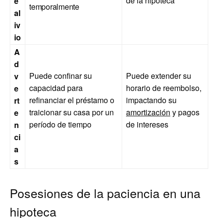
de la hipoteca
e
temporalmente
al
iv
io
A
d
Puede confinar su
Puede extender su
v
capacidad para
horario de reembolso,
e
refinanciar el préstamo o
impactando su
rt
traicionar su casa por un
amortización
y pagos
e
período de tiempo
de intereses
n
ci
a
s
Posesiones de la paciencia en una
hipoteca