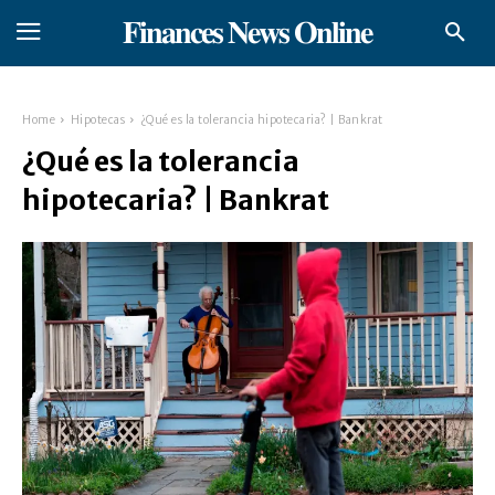
𝐅𝐢𝐧𝐚𝐧𝐜𝐞𝐬 𝐍𝐞𝐰𝐬 𝐎𝐧𝐥𝐢𝐧𝐞
Home
Hipotecas
¿Qué es la tolerancia hipotecaria? | Bankrat
¿Qué es la tolerancia
hipotecaria? | Bankrat