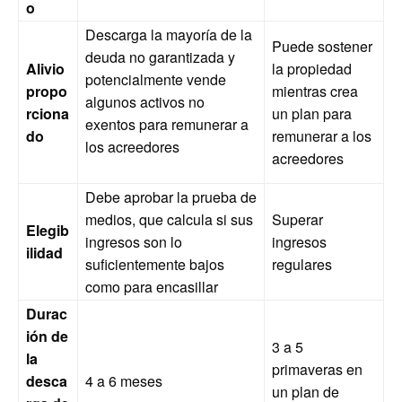
o
Descarga la mayoría de la
Puede sostener
deuda no garantizada y
Alivio
la propiedad
potencialmente vende
propo
mientras crea
algunos activos no
rciona
un plan para
exentos para remunerar a
do
remunerar a los
los acreedores
acreedores
Debe aprobar la prueba de
medios, que calcula si sus
Superar
Elegib
ingresos son lo
ingresos
ilidad
suficientemente bajos
regulares
como para encasillar
Durac
ión de
3 a 5
la
primaveras en
desca
4 a 6 meses
un plan de