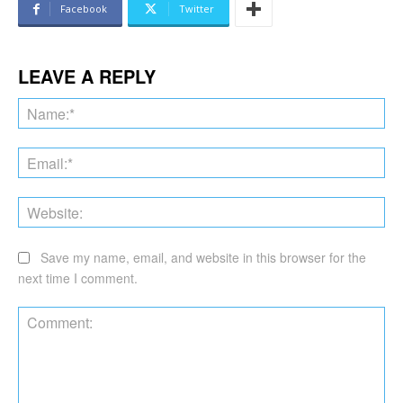
Facebook
Twitter
LEAVE A REPLY
Na
Ema
Web
Save my name, email, and website in this browser for the
next time I comment.