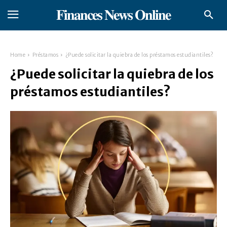
𝐅𝐢𝐧𝐚𝐧𝐜𝐞𝐬 𝐍𝐞𝐰𝐬 𝐎𝐧𝐥𝐢𝐧𝐞
Home
Préstamos
¿Puede solicitar la quiebra de los préstamos estudiantiles?
¿Puede solicitar la quiebra de los
préstamos estudiantiles?