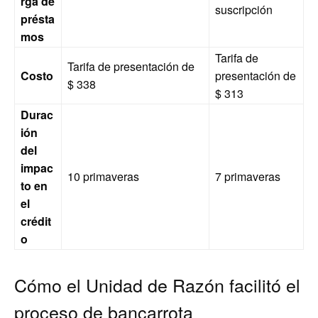
rga de
suscripción
présta
mos
Tarifa de
Tarifa de presentación de
Costo
presentación de
$ 338
$ 313
Durac
ión
del
impac
10 primaveras
7 primaveras
to en
el
crédit
o
Cómo el Unidad de Razón facilitó el
proceso de bancarrota